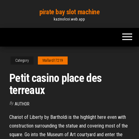
Skip
pirate bay slot machine
to
kazinolcoi.web.app
the
content
Category
Mallard17219
Petit casino place des
terreaux
By
AUTHOR
Chariot of Liberty by Bartholdi is the highlight here even with
construction surrounding the statue and covering most of the
square. Go into the Museum of Art courtyard and enter the